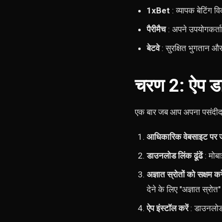
1xBet
: व्यापक बेटिंग व
पैरीमैच
: अपने उपयोगकर्त
बेटवे
: सुरक्षित भुगतान औ
चरण 2: ऐप ड
एक बार जब आप अपना पसंदीदा ब
आधिकारिक वेबसाइट पर ज
डाउनलोड लिंक ढूंढें
: मोबा
अज्ञात स्रोतों को सक्षम करे
देने के लिए "अज्ञात स्रोत"
ऐप इंस्टॉल करें
: डाउनलोड 