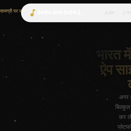
सामग्री पर जाएं
कैशबैक बोनस कैसीनो इंडिया 2026 | भारत गाइड
होम
गेम
भारत मे
ऐप सा
अगर आ
बिल्कुल
कर ली
प्लेटफ