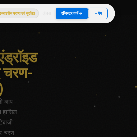
रजिस्टर करें
ऐप
लाइसेंस प्राप्त एवं सुरक्षित
HI
एंड्रॉइड
ए चरण-
)
 तो आप
ता हासिल
टेबाजी
-दर-चरण