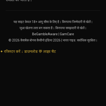
यह साइट केवल 18+ आयु सीमा के लिए है। किरपाया जिम्मेदारी से खेलें।
जुआ खेलना लता बन सकता है। किरपाया समझदारी से खेलें।
BeGambleAware
|
GamCare
© 2026 कैशबैक बोनस कैसीनो इंडिया 2026 | भारत गाइड. सर्वाधिक सुरक्षित।
✦
रजिस्टर करें
↓
डाउनलोड
💬
लाइव चैट