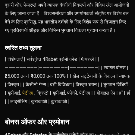
दूसरी ओर, फेयरप्ले अपने व्यापक कैसीनो विकल्पों और विविध खेल आयोजनों
के लिए जाना जाता है। विश्वसनीयता और उपयोगकर्ता संतुष्टि पर विशेष बल
देने के लिए प्रसिद्ध, यह भारतीय दर्शकों के लिए विशेष रूप से डिज़ाइन किए
गए प्रतिस्पर्धी ऑड्स और विभिन्न भुगतान विकल्प प्रदान करता है।
त्वरित तथ्य तुलना
| विशेषताएँ | सर्वश्रेष्ठ 4Rabet प्रोमो कोड | फेयरप्ले | |
—————————|————————|————————| | स्वागत बोनस |
₹25,000 तक | ₹10,000 तक 100% | | खेल सट्टेबाजी के विकल्प | व्यापक
| विस्तृत | | कैसीनो गेम्स | बड़ी विविधता | विस्तृत चयन | | भुगतान विधियाँ
| यूपीआई,
पेटीएम
, क्रिप्टो | यूपीआई, फोनपे, पेटीएम | | मोबाइल ऐप | हाँ | हाँ
| | लाइसेंसिंग | कुराकाओ | कुराकाओ |
बोनस ऑफर और प्रमोशन