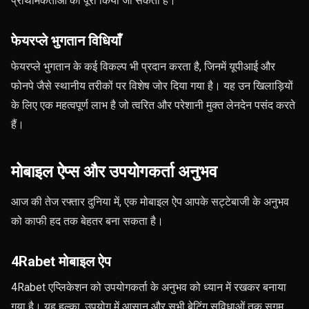
प्राथमिकताओं को पूरा किया जा सकता है।
फेयरप्ले भुगतान विधियाँ
फेयरप्ले भुगतान के कई विकल्प भी प्रदान करता है, जिनमें यूपीआई और
फोनपे जैसे स्थानीय तरीकों पर विशेष जोर दिया गया है। यह उन खिलाड़ियों
के लिए एक महत्वपूर्ण लाभ है जो त्वरित और परेशानी मुक्त लेनदेन पसंद करते
हैं।
मोबाइल ऐप्स और उपयोगकर्ता अनुभव
आज की तेज रफ्तार दुनिया में, एक मोबाइल ऐप आपके सट्टेबाजी के अनुभव
को काफी हद तक बेहतर बना सकता है।
4Rabet मोबाइल ऐप
4Rabet एप्लिकेशन को उपयोगकर्ता के अनुभव को ध्यान में रखकर बनाया
गया है। यह हल्का, उपयोग में आसान और सभी बेटिंग सुविधाओं तक सुगम