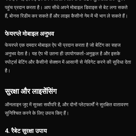
पहुंच प्रदान करता है। आप सीधे अपने मोबाइल डिवाइस से बेट लगा सकते
हैं, बोनस रिडीम कर सकते हैं और लाइव कैसीनो गेम में भी भाग ले सकते हैं।
फेयरप्ले मोबाइल अनुभव
फेयरप्ले एक दमदार मोबाइल ऐप भी प्रदान करता है जो बेटिंग का सहज
अनुभव देता है। यह ऐप भी उतना ही उपयोगकर्ता-अनुकूल है और इसके
स्पोर्ट्स बेटिंग और कैसीनो सेक्शन में आसानी से नेविगेट करने की सुविधा देता
है।
सुरक्षा और लाइसेंसिंग
ऑनलाइन जुए में सुरक्षा सर्वोपरि है, और दोनों प्लेटफार्मों ने सुरक्षित वातावरण
सुनिश्चित करने के लिए उपाय किए हैं।
4. रैबेट सुरक्षा उपाय