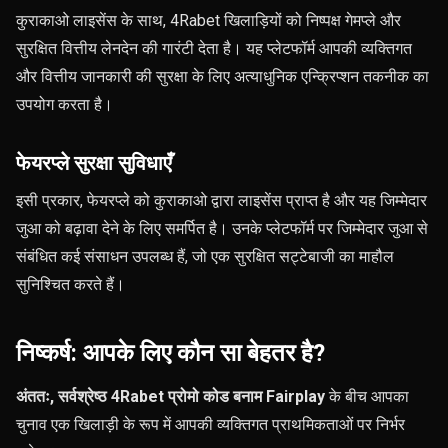
कुराकाओ लाइसेंस के साथ, 4Rabet खिलाड़ियों को निष्पक्ष गेमप्ले और
सुरक्षित वित्तीय लेनदेन की गारंटी देता है। यह प्लेटफॉर्म आपकी व्यक्तिगत
और वित्तीय जानकारी की सुरक्षा के लिए अत्याधुनिक एन्क्रिप्शन तकनीक का
उपयोग करता है।
फेयरप्ले सुरक्षा सुविधाएँ
इसी प्रकार, फेयरप्ले को कुराकाओ द्वारा लाइसेंस प्राप्त है और यह जिम्मेदार
जुआ को बढ़ावा देने के लिए समर्पित है। उनके प्लेटफॉर्म पर जिम्मेदार जुआ से
संबंधित कई संसाधन उपलब्ध हैं, जो एक सुरक्षित सट्टेबाजी का माहौल
सुनिश्चित करते हैं।
निष्कर्ष: आपके लिए कौन सा बेहतर है?
अंततः, सर्वश्रेष्ठ 4Rabet प्रोमो कोड बनाम Fairplay
के बीच आपका
चुनाव
एक खिलाड़ी के रूप में आपकी व्यक्तिगत प्राथमिकताओं पर निर्भर