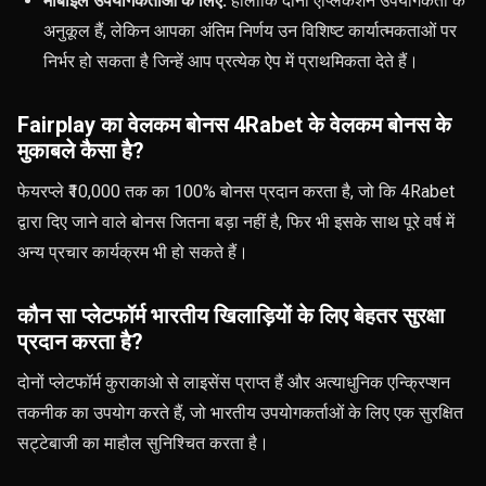
मोबाइल उपयोगकर्ताओं के लिए:
हालांकि दोनों एप्लिकेशन उपयोगकर्ता के
अनुकूल हैं, लेकिन आपका अंतिम निर्णय उन विशिष्ट कार्यात्मकताओं पर
निर्भर हो सकता है जिन्हें आप प्रत्येक ऐप में प्राथमिकता देते हैं।
Fairplay का वेलकम बोनस 4Rabet के वेलकम बोनस के
मुकाबले कैसा है?
फेयरप्ले ₹10,000 तक का 100% बोनस प्रदान करता है, जो कि 4Rabet
द्वारा दिए जाने वाले बोनस जितना बड़ा नहीं है, फिर भी इसके साथ पूरे वर्ष में
अन्य प्रचार कार्यक्रम भी हो सकते हैं।
कौन सा प्लेटफॉर्म भारतीय खिलाड़ियों के लिए बेहतर सुरक्षा
प्रदान करता है?
दोनों प्लेटफॉर्म कुराकाओ से लाइसेंस प्राप्त हैं और अत्याधुनिक एन्क्रिप्शन
तकनीक का उपयोग करते हैं, जो भारतीय उपयोगकर्ताओं के लिए एक सुरक्षित
सट्टेबाजी का माहौल सुनिश्चित करता है।