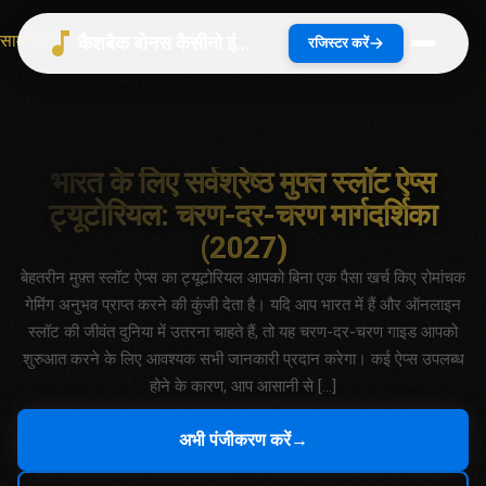
सामग्री पर जाएं
कैशबैक बोनस कैसीनो इंडिया 2026 | भारत गाइड
रजिस्टर करें
भारत के लिए सर्वश्रेष्ठ मुफ्त स्लॉट ऐप्स
ट्यूटोरियल: चरण-दर-चरण मार्गदर्शिका
(2027)
बेहतरीन मुफ़्त स्लॉट ऐप्स का ट्यूटोरियल आपको बिना एक पैसा खर्च किए रोमांचक
गेमिंग अनुभव प्राप्त करने की कुंजी देता है। यदि आप भारत में हैं और ऑनलाइन
स्लॉट की जीवंत दुनिया में उतरना चाहते हैं, तो यह चरण-दर-चरण गाइड आपको
शुरुआत करने के लिए आवश्यक सभी जानकारी प्रदान करेगा। कई ऐप्स उपलब्ध
होने के कारण, आप आसानी से […]
अभी पंजीकरण करें
→