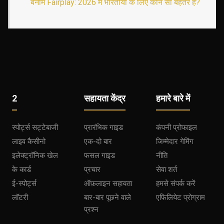
बनाम Fairplay: 2026 में भारतीयों के लिए कौन सा बेहतर है?
2
सहायता केंद्र
हमारे बारे में
स्पोर्ट्स सट्टेबाजी
प्रारंभिक गाइड
कंपनी प्रोफाइल
लाइव कैसीनो
एक-दो बार
जिम्मेदार गेमिंग
इलेक्ट्रॉनिक खेल
फसल गाइड
नीति
के कार्ड
प्रचार
सेवा शर्त
ई-स्पोर्ट्स
ऑफ़लाइन सहायता
हमसे संपर्क करें
लॉटरी
बार-बार पूछने वाले
एफिलियेट प्रोग्राम
प्रश्न