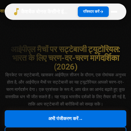
सामग्री पर जाएं
कैशबैक बोनस कैसीनो इंडिया 2026 | भारत गाइड
रजिस्टर करें
आईपीएल मैचों पर सट्टेबाजी ट्यूटोरियल:
भारत के लिए चरण-दर-चरण मार्गदर्शिका
(2026)
क्रिकेट पर सट्टेबाजी, खासकर आईपीएल सीजन के दौरान, एक रोमांचक अनुभव
होता है, और आईपीएल मैचों पर सट्टेबाजी का यह ट्यूटोरियल आपको चरण-दर-
चरण मार्गदर्शन देगा। एक प्रशंसक के रूप में, आप खेल का आनंद बढ़ाते हुए कुछ
वास्तविक धन भी जीत सकते हैं। यह गाइड भारतीय दर्शकों के लिए तैयार की गई है,
ताकि आप सट्टेबाजी की बारीकियों को समझ सकें।
अभी पंजीकरण करें
→