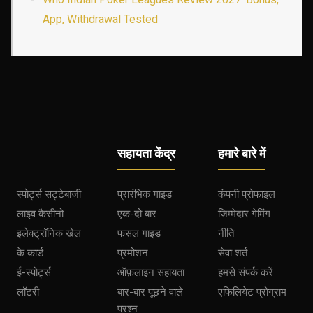
App, Withdrawal Tested
सहायता केंद्र
हमारे बारे में
स्पोर्ट्स सट्टेबाजी
प्रारंभिक गाइड
कंपनी प्रोफाइल
लाइव कैसीनो
एक-दो बार
जिम्मेदार गेमिंग
इलेक्ट्रॉनिक खेल
फसल गाइड
नीति
के कार्ड
प्रमोशन
सेवा शर्त
ई-स्पोर्ट्स
ऑफ़लाइन सहायता
हमसे संपर्क करें
लॉटरी
बार-बार पूछने वाले
एफिलियेट प्रोग्राम
प्रश्न