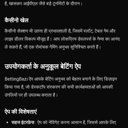
है, खासकर आईपीएल जैसे बड़े टूर्नामेंटों के दौरान।
कैसीनो खेल
कैसीनो सेक्शन भी उतना ही प्रभावशाली है, जिसमें स्लॉट, टेबल गेम और
लाइव डीलर विकल्प मौजूद हैं। आप लोकप्रिय डेवलपर्स के गेम्स का आनंद
ले सकते हैं, जो एक रोमांचक गेमिंग अनुभव सुनिश्चित करते हैं।
उपयोगकर्ता के अनुकूल बेटिंग ऐप
BettingBazi ऐप आपके बेटिंग अनुभव को बेहतर बनाने के लिए डिज़ाइन
किया गया है, जो डेस्कटॉप संस्करण की सभी कार्यक्षमताओं को आपकी
उंगलियों पर ही उपलब्ध कराता है।
ऐप की विशेषताएं
सहज इंटरफ़ेस
: ऐप को नेविगेट करना आसान है, जिससे आपके लिए