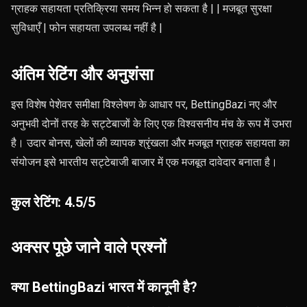
ग्राहक सहायता प्रतिक्रिया समय भिन्न हो सकता है | | मजबूत सुरक्षा
सुविधाएँ | फोन सहायता उपलब्ध नहीं है |
अंतिम रेटिंग और अनुशंसा
इस विशेष पेशेवर समीक्षा विश्लेषण के आधार पर, BettingBazi नए और
अनुभवी दोनों तरह के सट्टेबाजों के लिए एक विश्वसनीय मंच के रूप में उभरा
है। उदार बोनस, खेलों की व्यापक श्रृंखला और मजबूत ग्राहक सहायता का
संयोजन इसे भारतीय सट्टेबाजी बाजार में एक मजबूत दावेदार बनाता है।
कुल रेटिंग: 4.5/5
अक्सर पूछे जाने वाले प्रश्नों
क्या BettingBazi भारत में कानूनी है?