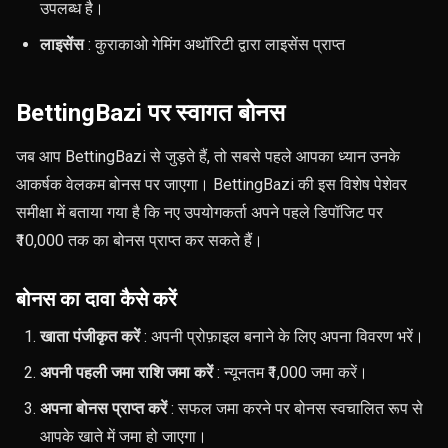
उपलब्ध है।
लाइसेंस
: कुराकाओ गेमिंग अथॉरिटी द्वारा लाइसेंस प्राप्त
BettingBazi पर स्वागत बोनस
जब आप BettingBazi से जुड़ते हैं, तो सबसे पहले आपका ध्यान उनके
आकर्षक वेलकम बोनस पर जाएगा। BettingBazi की इस विशेष पेशेवर
समीक्षा में बताया गया है कि नए उपयोगकर्ता अपने पहले डिपॉजिट पर
₹10,000 तक का बोनस प्राप्त कर सकते हैं।
बोनस का दावा कैसे करें
खाता पंजीकृत करें
: अपनी प्रोफ़ाइल बनाने के लिए अपना विवरण भरें।
अपनी पहली जमा राशि जमा करें
: न्यूनतम ₹1,000 जमा करें।
अपना बोनस प्राप्त करें
: सफल जमा करने पर बोनस स्वचालित रूप से
आपके खाते में जमा हो जाएगा।