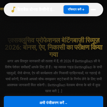
सामग्री पर जाएं
कैशबैक बोनस कैसीनो इंडिया 2026 | भारत गाइड
रजिस्टर करें
एक्सक्लूसिव प्रोफेशनल बेटिंगबाज़ी रिव्यूज़
2026: बोनस, ऐप, निकासी का परीक्षण किया
गया
अगर आप विस्तृत जानकारी की तलाश में हैं, तो 2026 में BettingBazi की ये
विशेष पेशेवर समीक्षाएँ आपके लिए ही हैं। यह व्यापक गाइड BettingBazi के सभी
पहलुओं, जैसे बोनस, ऐप की कार्यक्षमता और निकासी प्रक्रियाओं, पर गहराई से
चर्चा करेगी, जिससे आपको सोच-समझकर सट्टेबाजी के निर्णय लेने के लिए सभी
आवश्यक जानकारी मिल सकेगी। BettingBazi वेलकम बोनस के बारे में कुछ
खास बातें: […]
अभी पंजीकरण करें
→