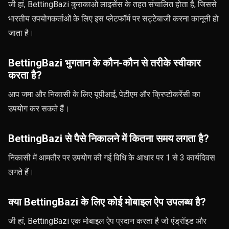
जी हां, BettingBazi कुराकाओ लाइसेंस के तहत संचालित होता है, जिससे
भारतीय उपयोगकर्ताओं के लिए इस प्लेटफॉर्म पर सट्टेबाजी करना कानूनी हो
जाता है।
BettingBazi भुगतान के कौन-कौन से तरीके स्वीकार
करता है?
आप जमा और निकासी के लिए यूपीआई, पेटीएम और क्रिप्टोकरेंसी का
उपयोग कर सकते हैं।
BettingBazi से पैसे निकालने में कितना समय लगता है?
निकासी में आमतौर पर उपयोग की गई विधि के आधार पर 1 से 3 कार्यदिवस
लगते हैं।
क्या BettingBazi के लिए कोई मोबाइल ऐप उपलब्ध है?
जी हां, BettingBazi एक मोबाइल ऐप प्रदान करता है जो एंड्रॉइड और