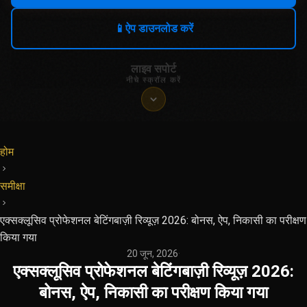
📱
ऐप डाउनलोड करें
लाइव सपोर्ट
नीचे स्क्रॉल करें
होम
समीक्षा
एक्सक्लूसिव प्रोफेशनल बेटिंगबाज़ी रिव्यूज़ 2026: बोनस, ऐप, निकासी का परीक्षण
किया गया
20 जून, 2026
·
एक्सक्लूसिव प्रोफेशनल बेटिंगबाज़ी रिव्यूज़ 2026:
बोनस, ऐप, निकासी का परीक्षण किया गया