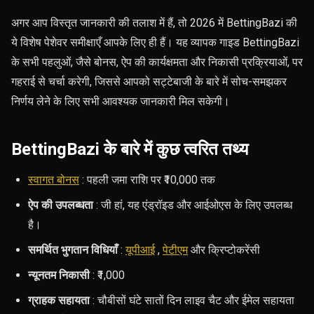
अगर आप विस्तृत जानकारी की तलाश में हैं, तो 2026 में BettingBazi की
ये विशेष पेशेवर समीक्षाएँ आपके लिए ही हैं। यह व्यापक गाइड BettingBazi
के सभी पहलुओं, जैसे बोनस, ऐप की कार्यक्षमता और निकासी प्रक्रियाओं, पर
गहराई से चर्चा करेगी, जिससे आपको सट्टेबाजी के बारे में सोच-समझकर
निर्णय लेने के लिए सभी आवश्यक जानकारी मिल सकेगी।
BettingBazi के बारे में कुछ त्वरित तथ्य
स्वागत बोनस
: पहली जमा राशि पर ₹10,000 तक
ऐप की उपलब्धता
: जी हां, यह एंड्रॉइड और आईओएस के लिए उपलब्ध
है।
समर्थित भुगतान विधियाँ
:
यूपीआई
,
पेटीएम
और क्रिप्टोकरेंसी
न्यूनतम निकासी
: ₹1,000
ग्राहक सहायता
: चौबीसों घंटे सातों दिन लाइव चैट और ईमेल सहायता