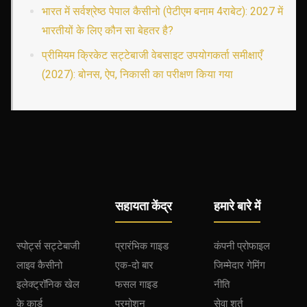
भारत में सर्वश्रेष्ठ पेपाल कैसीनो (पेटीएम बनाम 4राबेट): 2027 में
भारतीयों के लिए कौन सा बेहतर है?
प्रीमियम क्रिकेट सट्टेबाजी वेबसाइट उपयोगकर्ता समीक्षाएँ
(2027): बोनस, ऐप, निकासी का परीक्षण किया गया
सहायता केंद्र
हमारे बारे में
स्पोर्ट्स सट्टेबाजी
प्रारंभिक गाइड
कंपनी प्रोफाइल
लाइव कैसीनो
एक-दो बार
जिम्मेदार गेमिंग
इलेक्ट्रॉनिक खेल
फसल गाइड
नीति
के कार्ड
प्रमोशन
सेवा शर्त