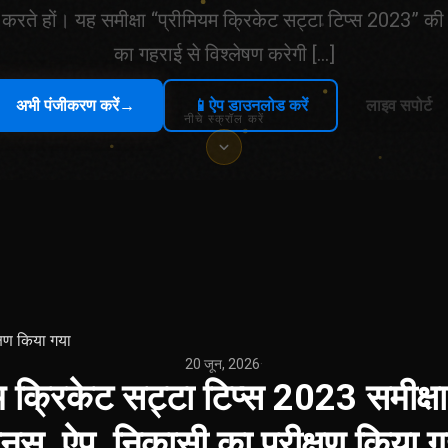
 करते हों। यह समीक्षा “प्रीमियम क्रिकेट सट्टा टिप्स 2023” की 
का गहराई से विश्लेषण करेगी […]
अभी पंजीकरण करें
→
📱
ऐप डाउनलोड करें
लाइव सपोर्ट
नीचे स्क्रॉल करें
्षण किया गया
20 जून, 2026
·
म क्रिकेट सट्टा टिप्स 2023 समीक्
ोनस, ऐप, निकासी का परीक्षण किया ग