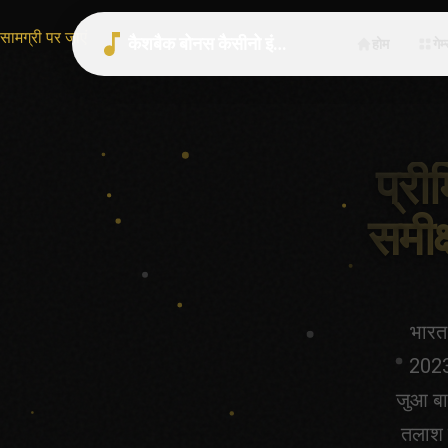
सामग्री पर जाएं
कैशबैक बोनस कैसीनो इंडिया 2026 | भारत गाइड
होम
गेम
प्री
समीक
भारत 
2023
जुआ बा
तलाश म