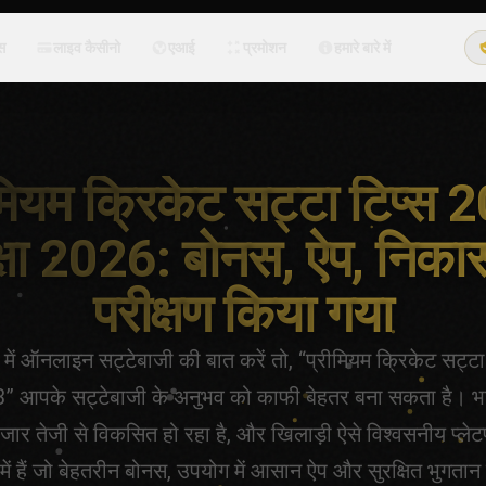
्स
लाइव कैसीनो
एआई
प्रमोशन
हमारे बारे में
मियम क्रिकेट सट्टा टिप्स
्षा 2026: बोनस, ऐप, निका
परीक्षण किया गया
में ऑनलाइन सट्टेबाजी की बात करें तो, “प्रीमियम क्रिकेट सट्टा
” आपके सट्टेबाजी के अनुभव को काफी बेहतर बना सकता है। भ
जार तेजी से विकसित हो रहा है, और खिलाड़ी ऐसे विश्वसनीय प्लेटफ
ें हैं जो बेहतरीन बोनस, उपयोग में आसान ऐप और सुरक्षित भुगतान