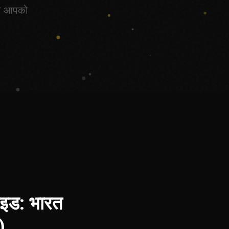
जो आपको
गाइड: भारत
)