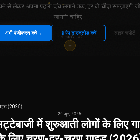
ने से लेकर अपना पहला दांव लगाने तक, हर वो चीज़ समझाएगी 
जाननी चाहिए।
अभी पंजीकरण करें
→
📱
ऐप डाउनलोड करें
लाइव सपोर्ट
नीचे स्क्रॉल करें
 गाइड (2026)
20 जून, 2026
·
ट्टेबाजी में शुरुआती लोगों के लिए 
के लिए चरण-दर-चरण गाइड (2026