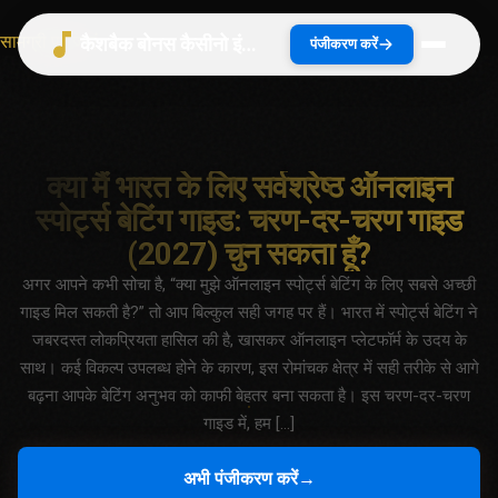
सामग्री पर जाएं
कैशबैक बोनस कैसीनो इंडिया 2026 | भारत गाइड
पंजीकरण करें
क्या मैं भारत के लिए सर्वश्रेष्ठ ऑनलाइन
स्पोर्ट्स बेटिंग गाइड: चरण-दर-चरण गाइड
(2027) चुन सकता हूँ?
अगर आपने कभी सोचा है, “क्या मुझे ऑनलाइन स्पोर्ट्स बेटिंग के लिए सबसे अच्छी
गाइड मिल सकती है?” तो आप बिल्कुल सही जगह पर हैं। भारत में स्पोर्ट्स बेटिंग ने
जबरदस्त लोकप्रियता हासिल की है, खासकर ऑनलाइन प्लेटफॉर्म के उदय के
साथ। कई विकल्प उपलब्ध होने के कारण, इस रोमांचक क्षेत्र में सही तरीके से आगे
बढ़ना आपके बेटिंग अनुभव को काफी बेहतर बना सकता है। इस चरण-दर-चरण
गाइड में, हम […]
अभी पंजीकरण करें
→