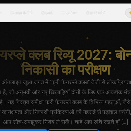
्स
लाइव कैसीनो
एआई
प्रमोशन
हमारे बारे में
ेयरप्ले क्लब रिव्यू 2027: बो
निकासी का परीक्षण
 ऑनलाइन जुआ जगत में "फ्री फेयरप्ले क्लब" तेजी से लोकप्रियत
 है, जो अनुभवी और नए खिलाड़ियों दोनों के लिए एक आकर्षक मंच
ै। यह विस्तृत समीक्षा फ्री फेयरप्ले क्लब के विभिन्न पहलुओं, जैस
 कार्यक्षमता और निकासी प्रक्रियाओं की गहराई से पड़ताल करेगी
आप सोच-समझकर निर्णय ले सकें। चाहे आप रुचि रखते हों […]