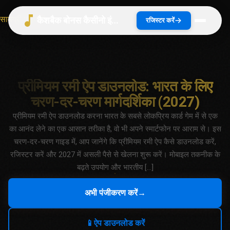
सामग्री पर जाएं
कैशबैक बोनस कैसीनो इंडिया 2026 | भारत गाइड
रजिस्टर करें
प्रीमियम रमी ऐप डाउनलोड: भारत के लिए
चरण-दर-चरण मार्गदर्शिका (2027)
प्रीमियम रमी ऐप डाउनलोड करना भारत के सबसे लोकप्रिय कार्ड गेम में से एक
का आनंद लेने का एक आसान तरीका है, वो भी अपने स्मार्टफोन पर आराम से। इस
चरण-दर-चरण गाइड में, आप जानेंगे कि प्रीमियम रमी ऐप कैसे डाउनलोड करें,
रजिस्टर करें और 2027 में असली पैसे से खेलना शुरू करें। मोबाइल तकनीक के
बढ़ते उपयोग और भारतीय […]
अभी पंजीकरण करें
→
📱
ऐप डाउनलोड करें