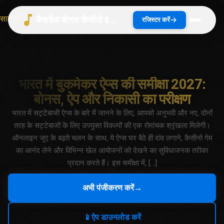
सामग्री पर जाएं
कैशबैक बोनस कैसीनो इंडिया 2026 | भारत गाइड
रजिस्टर करें
भारत में बुकमेकर ऐप्स की समीक्षा 2027:
बोनस, ऐप और निकासी का परीक्षण
भारत में सट्टेबाजी ऐप्स के बारे में जानने के लिए, आपको अनुभवी और नए, दोनों
तरह के सट्टेबाजों के लिए उपयुक्त विकल्पों की एक रोमांचक श्रृंखला मिलेगी।
ऑनलाइन जुए के बढ़ते चलन के साथ, ये ऐप्स घर बैठे ही दांव लगाने, कैसीनो गेम
का आनंद लेने और विभिन्न खेल आयोजनों को देखने का सुविधाजनक तरीका
प्रदान करते हैं। इस समीक्षा में, […]
अभी पंजीकरण करें
→
📱
ऐप डाउनलोड करें