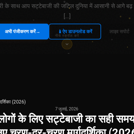
ी के साथ आप सट्टेबाजी की जटिल दुनिया में आसानी से आगे बढ़ स
[…]
अभी पंजीकरण करें
→
📱
ऐप डाउनलोड करें
लाइव सपोर्ट
नीचे स्क्रॉल करें
दर्शिका (2026)
7 जुलाई, 2026
·
लोगों के लिए सट्टेबाजी का सही समय
िए चरण-दर-चरण मार्गदर्शिका (202